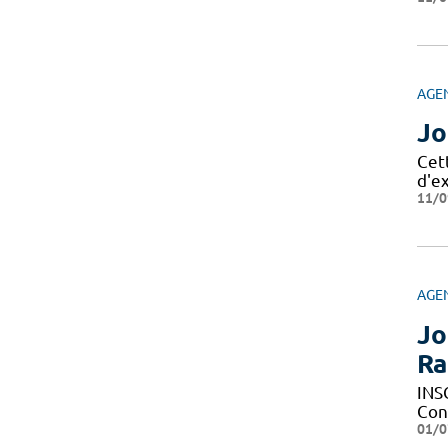
AGE
Jo
Cet
d'e
11/0
AGE
Jo
Ra
INS
Con
01/0