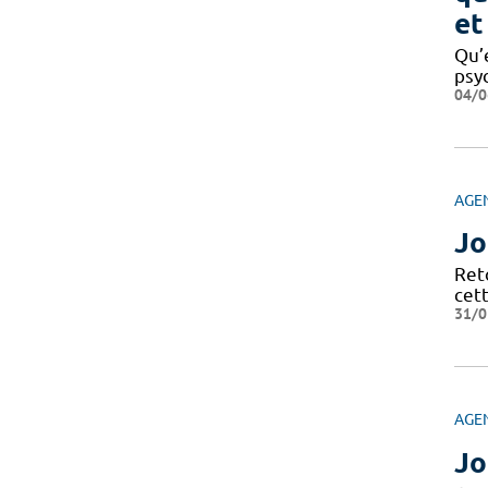
et
Qu’
psy
04/0
AGE
Jo
Ret
cett
31/0
AGE
Jo