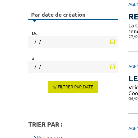
AGE
Par date de création
RE
La 
ren
Du
27/0
à
AGE
LE
FILTRER PAR DATE
Voi
Coo
04/0
TRIER PAR :
AGE
Pertinence