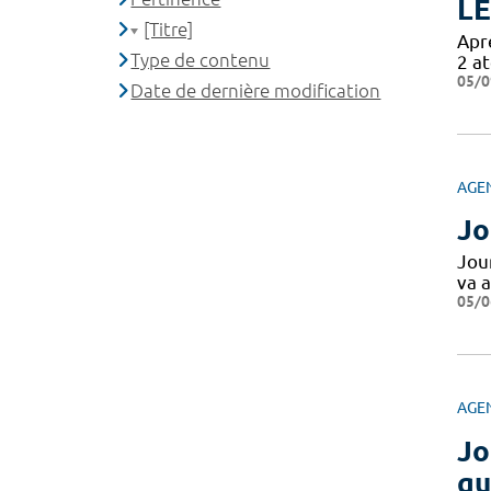
LE
[Titre]
Aprè
Type de contenu
2 at
05/0
Date de dernière modification
AGE
Jo
Jou
va a
05/0
AGE
Jo
qu