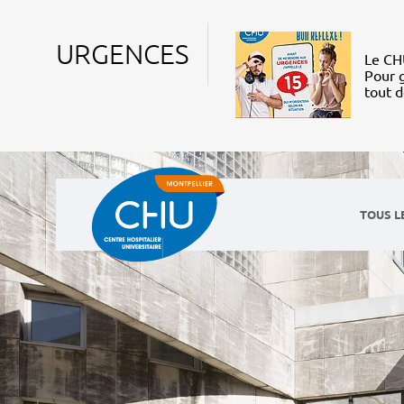
URGENCES
Le CHU
Pour g
tout 
TOUS L