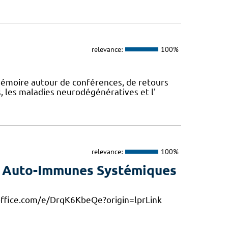
relevance:
100%
mémoire autour de conférences, de retours
, les maladies neurodégénératives et l'
relevance:
100%
s Auto-Immunes Systémiques
s.office.com/e/DrqK6KbeQe?origin=lprLink