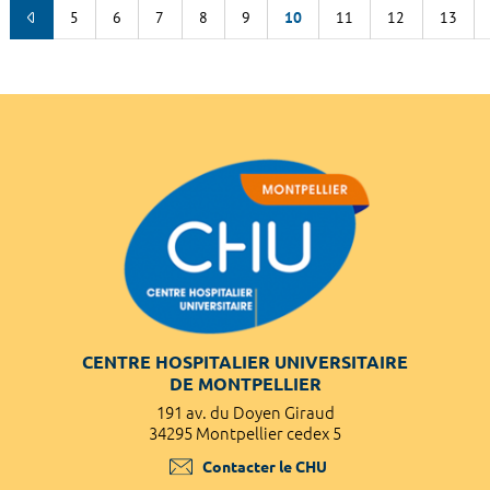
5
6
7
8
9
10
11
12
13
CENTRE HOSPITALIER UNIVERSITAIRE
DE MONTPELLIER
191 av. du Doyen Giraud
34295 Montpellier cedex 5
Contacter le CHU