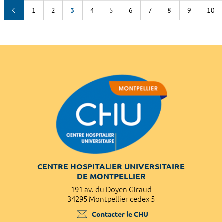
1
2
3
4
5
6
7
8
9
10
CENTRE HOSPITALIER UNIVERSITAIRE
DE MONTPELLIER
191 av. du Doyen Giraud
34295 Montpellier cedex 5
Contacter le CHU