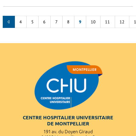
4
5
6
7
8
9
10
11
12
CENTRE HOSPITALIER UNIVERSITAIRE
DE MONTPELLIER
191 av. du Doyen Giraud