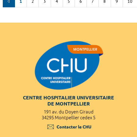
1
2
3
4
5
6
7
8
9
10
CENTRE HOSPITALIER UNIVERSITAIRE
DE MONTPELLIER
191 av. du Doyen Giraud
34295 Montpellier cedex 5
Contacter le CHU