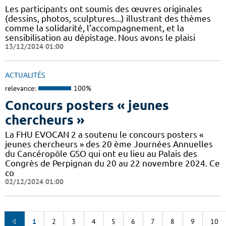
Les participants ont soumis des œuvres originales
(dessins, photos, sculptures...) illustrant des thèmes
comme la solidarité, l’accompagnement, et la
sensibilisation au dépistage. Nous avons le plaisi
13/12/2024 01:00
ACTUALITÉS
relevance:
100%
Concours posters « jeunes
chercheurs »
La FHU EVOCAN 2 a soutenu le concours posters «
jeunes chercheurs » des 20 ème Journées Annuelles
du Cancéropôle GSO qui ont eu lieu au Palais des
Congrès de Perpignan du 20 au 22 novembre 2024. Ce
co
02/12/2024 01:00
1
2
3
4
5
6
7
8
9
10