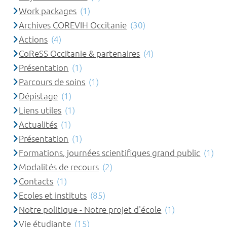
Work packages
(1)
Archives COREVIH Occitanie
(30)
Actions
(4)
CoReSS Occitanie & partenaires
(4)
Présentation
(1)
Parcours de soins
(1)
Dépistage
(1)
Liens utiles
(1)
Actualités
(1)
Présentation
(1)
Formations, journées scientifiques grand public
(1)
Modalités de recours
(2)
Contacts
(1)
Ecoles et instituts
(85)
Notre politique - Notre projet d'école
(1)
Vie étudiante
(15)