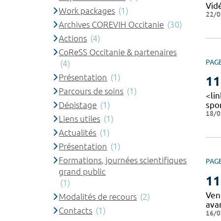
Vid
Work packages
(1)
22/0
Archives COREVIH Occitanie
(30)
Actions
(4)
CoReSS Occitanie & partenaires
PAG
(4)
Présentation
(1)
11
Parcours de soins
(1)
<lin
Dépistage
(1)
spo
18/0
Liens utiles
(1)
Actualités
(1)
Présentation
(1)
Formations, journées scientifiques
PAG
grand public
11
(1)
Vend
Modalités de recours
(2)
ava
Contacts
(1)
16/0