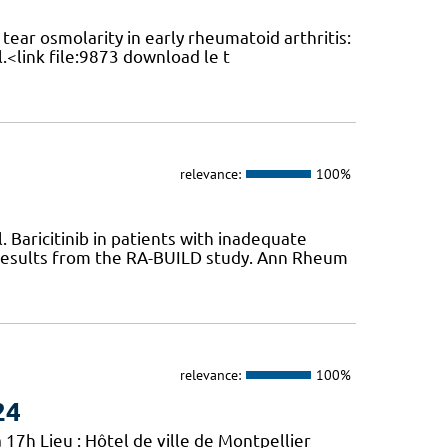
ear osmolarity in early rheumatoid arthritis:
l.<link file:9873 download le t
relevance:
100%
Baricitinib in patients with inadequate
 results from the RA-BUILD study. Ann Rheum
relevance:
100%
24
 17h Lieu : Hôtel de ville de Montpellier