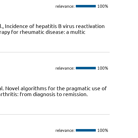
relevance:
100%
 Incidence of hepatitis B virus reactivation
apy for rheumatic disease: a multic
relevance:
100%
l. Novel algorithms for the pragmatic use of
hritis: from diagnosis to remission.
relevance:
100%