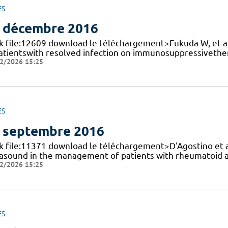
ES
 décembre 2016
k file:12609 download le téléchargement>Fukuda W, et al.,
patientswith resolved infection on immunosuppressivether
2/2026 15:25
ES
 septembre 2016
nk file:11371 download le téléchargement>D'Agostino et a
rasound in the management of patients with rheumatoid art
2/2026 15:25
ES