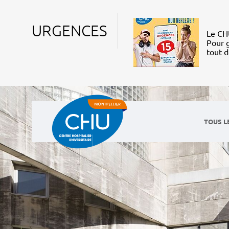
URGENCES
Le CHU
Pour g
tout 
TOUS L