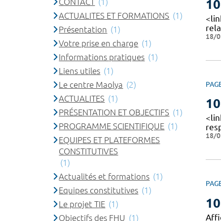
CONTACT
(1)
10
ACTUALITES ET FORMATIONS
(1)
<li
rela
Présentation
(1)
18/0
Votre prise en charge
(1)
Informations pratiques
(1)
Liens utiles
(1)
Le centre Maolya
(2)
PAG
ACTUALITES
(1)
10
PRÉSENTATION ET OBJECTIFS
(1)
<li
PROGRAMME SCIENTIFIQUE
(1)
res
18/0
EQUIPES ET PLATEFORMES
CONSTITUTIVES
(1)
Actualités et formations
(1)
PAG
Equipes constitutives
(1)
10
Le projet TIE
(1)
Affi
Objectifs des FHU
(1)