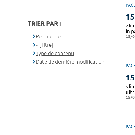
PAG
15
TRIER PAR :
<lin
in 
Pertinence
18/0
[Titre]
Type de contenu
Date de dernière modification
PAG
15
<li
ult
18/0
PAG