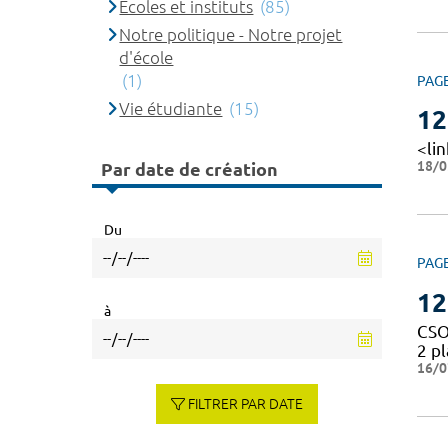
Ecoles et instituts
(85)
Notre politique - Notre projet
d'école
(1)
PAG
Vie étudiante
(15)
12
<li
18/0
Par date de création
Du
PAG
12
à
CSO
2 p
16/0
FILTRER PAR DATE