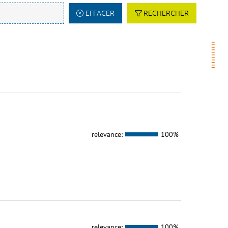
EFFACER
RECHERCHER
relevance:
100%
relevance:
100%