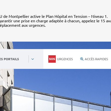
 de Montpellier active le Plan Hôpital en Tension – Niveau 1.
arantir une prise en charge adaptée à chacun, appelez le 15 av
déplacement aux urgences.
URGENCES
ACCÈS RAPIDES
ES PORTAILS