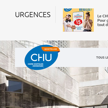
URGENCES
Le CHU
Pour g
tout 
TOUS L