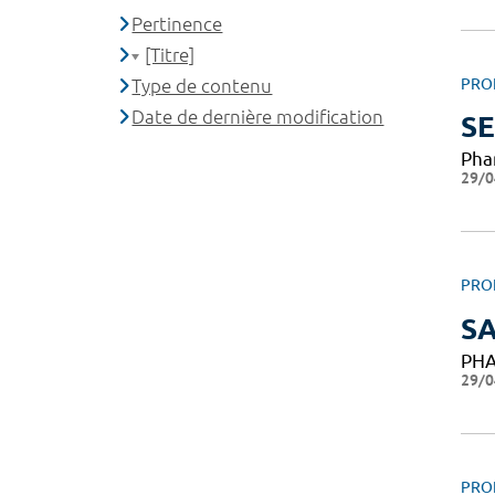
Pertinence
[Titre]
Type de contenu
PRO
Date de dernière modification
S
Pha
29/0
PRO
S
PH
29/0
PRO