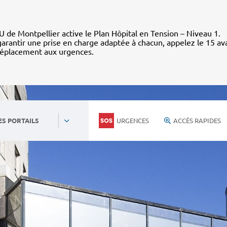
 de Montpellier active le Plan Hôpital en Tension – Niveau 1.
arantir une prise en charge adaptée à chacun, appelez le 15 av
déplacement aux urgences.
URGENCES
ACCÈS RAPIDES
ES PORTAILS