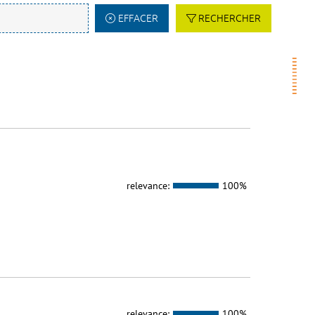
EFFACER
RECHERCHER
relevance:
100%
relevance:
100%