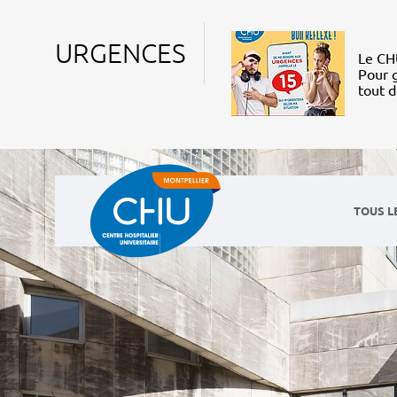
URGENCES
Le CHU
Pour g
tout 
TOUS L