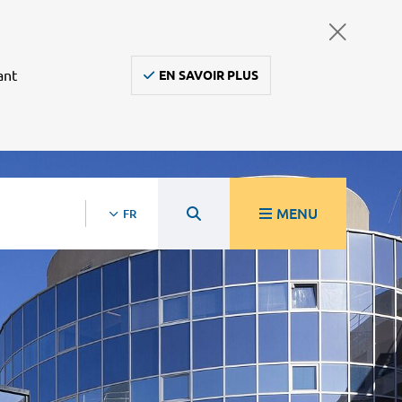
ant
EN SAVOIR PLUS
MENU
FR