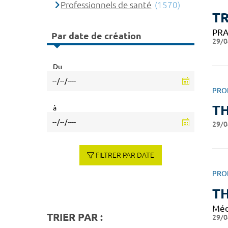
Professionnels de santé
(1570)
TR
PRA
Par date de création
29/0
Du
PRO
T
à
29/0
FILTRER PAR DATE
PRO
T
Méd
TRIER PAR :
29/0