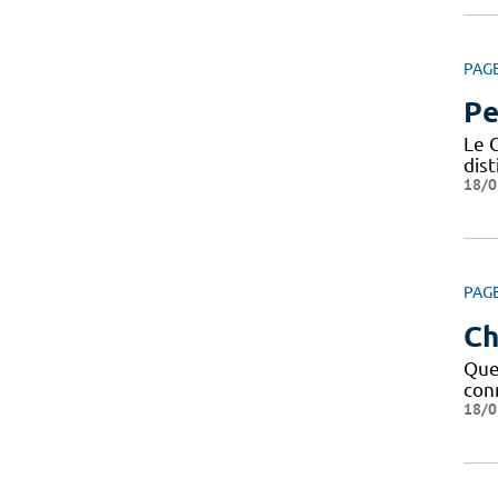
PAG
Pe
Le C
dis
18/0
PAG
Ch
Que 
conn
18/0