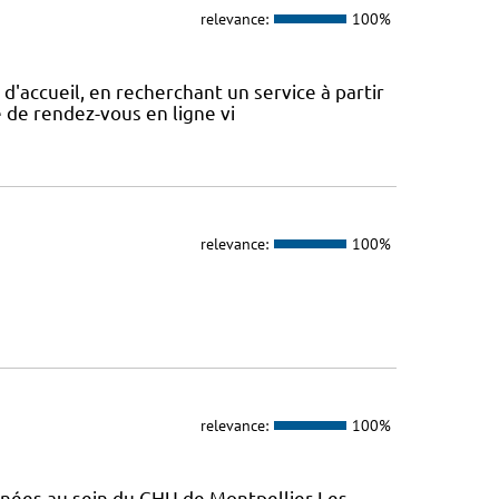
relevance:
100%
d'accueil, en recherchant un service à partir
se de rendez-vous en ligne vi
relevance:
100%
relevance:
100%
enées au sein du CHU de Montpellier Les