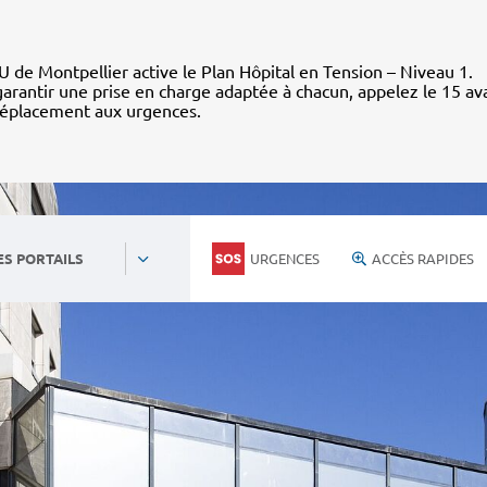
 de Montpellier active le Plan Hôpital en Tension – Niveau 1.
arantir une prise en charge adaptée à chacun, appelez le 15 av
déplacement aux urgences.
URGENCES
ACCÈS RAPIDES
ES PORTAILS