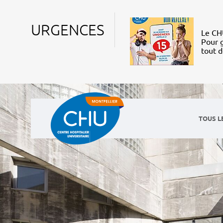
URGENCES
Le CHU
Pour g
tout 
TOUS L