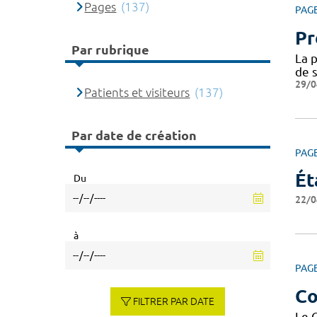
Pages
(137)
PAG
Pr
Par rubrique
La p
de s
29/0
Patients et visiteurs
(137)
Par date de création
PAG
Ét
Du
22/0
à
PAG
Co
FILTRER PAR DATE
Le 