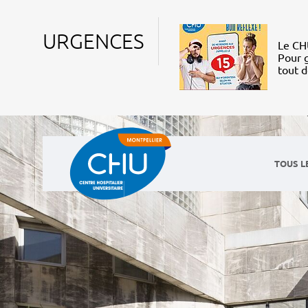
URGENCES
Le CHU
Pour g
tout 
TOUS L