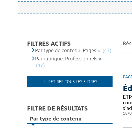
FILTRES ACTIFS
Résu
Par type de contenu: Pages
(47)
Par rubrique: Professionnels
(47)
PAG
RETIRER TOUS LES FILTRES
Éd
ETP
com
FILTRE DE RÉSULTATS
s'a
18/0
Par type de contenu