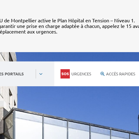
 de Montpellier active le Plan Hôpital en Tension – Niveau 1.
arantir une prise en charge adaptée à chacun, appelez le 15 av
déplacement aux urgences.
URGENCES
ACCÈS RAPIDES
ES PORTAILS