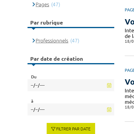
Pages
(47)
PAG
Vo
Par rubrique
Int
de l
Professionnels
(47)
18/0
Par date de création
PAG
Du
Vo
Int
méd
à
méd
18/0
FILTRER PAR DATE