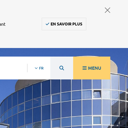
ant
EN SAVOIR PLUS
MENU
FR