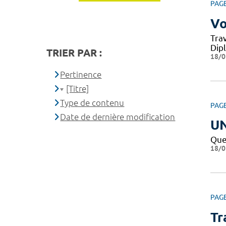
PAG
Vo
Tra
Dipl
TRIER PAR :
18/0
Pertinence
[Titre]
Type de contenu
PAG
Date de dernière modification
U
Que
18/0
PAG
Tr