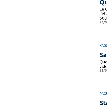
Qu
Le 
l’é
500 
26/0
PAG
Sa
Que
vid
18/0
PAG
St