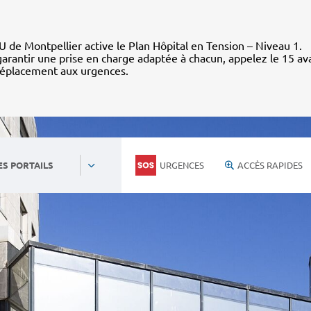
 de Montpellier active le Plan Hôpital en Tension – Niveau 1.
arantir une prise en charge adaptée à chacun, appelez le 15 av
déplacement aux urgences.
URGENCES
ACCÈS RAPIDES
ES PORTAILS