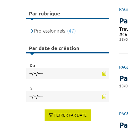
PAG
Par rubrique
Pa
Trav
Professionnels
(47)
#On
18/0
Par date de création
Du
PAG
Pa
18/0
à
PAG
FILTRER PAR DATE
Pa