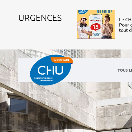
URGENCES
Le CHU
Pour g
tout 
TOUS L