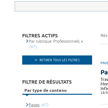
FILTRES ACTIFS
Résu
Par rubrique: Professionnels
(47)
RETIRER TOUS LES FILTRES
PAG
Pa
Tra
FILTRE DE RÉSULTATS
Mon
Infi
Par type de contenu
18/0
Pages
(47)