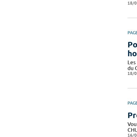
18/0
PAG
Po
ho
Les
du 
18/0
PAG
Pr
Vous
CHU
16/0