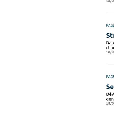
18/0
PAG
St
Dan
cli
18/0
PAG
Se
Dév
geno
18/0