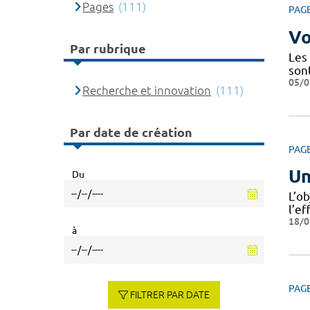
Pages
(111)
PAG
Vo
Par rubrique
Les
son
05/0
Recherche et innovation
(111)
Par date de création
PAG
Un
Du
L’o
l’ef
18/0
à
PAG
FILTRER PAR DATE