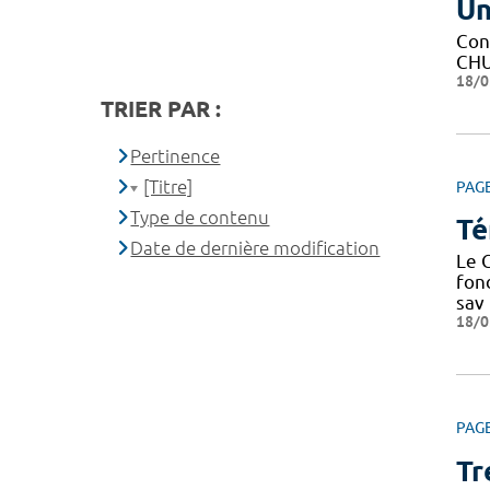
Un
Con
CHU 
18/0
TRIER PAR :
Pertinence
[Titre]
PAG
Type de contenu
Té
Date de dernière modification
Le C
fond
sav
18/0
PAG
Tr