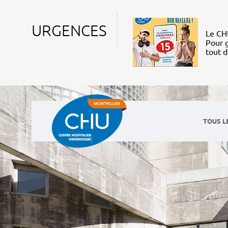
URGENCES
Le CHU
Pour g
tout 
TOUS L