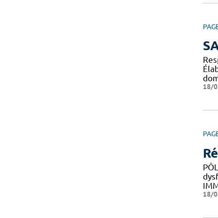
PAG
SA
Res
Éla
do
18/0
PAG
Ré
PÔL
dys
IM
18/0