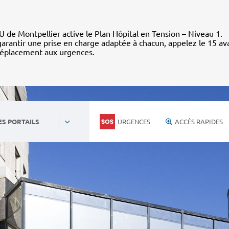
 de Montpellier active le Plan Hôpital en Tension – Niveau 1.
arantir une prise en charge adaptée à chacun, appelez le 15 av
déplacement aux urgences.
URGENCES
ACCÈS RAPIDES
ES PORTAILS