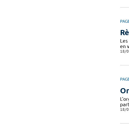
PAG
Rè
Les 
en v
18/0
PAG
Or
L'or
part
18/0