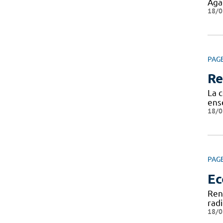
Agad
18/0
PAG
Re
La c
ens
18/0
PAG
Ec
Ren
rad
18/0