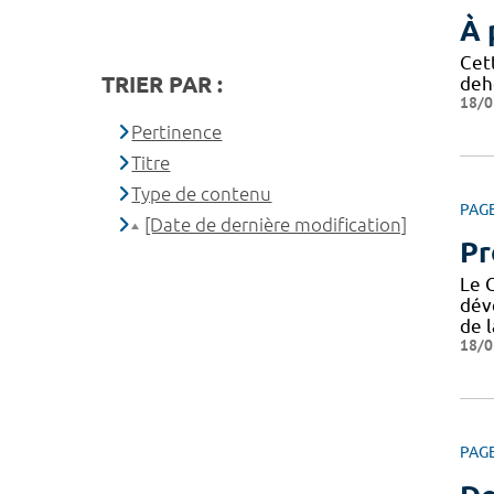
À 
Cet
TRIER PAR :
deh
18/0
Pertinence
Titre
Type de contenu
PAG
[Date de dernière modification]
Pr
Le 
dév
de l
18/0
PAG