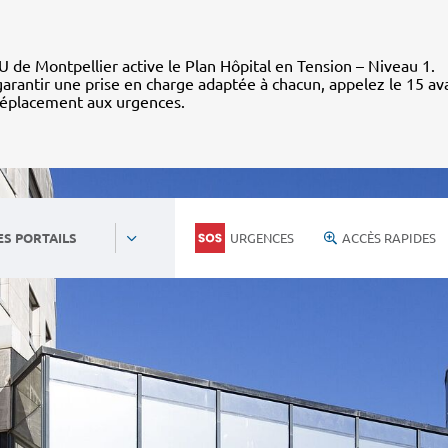
 de Montpellier active le Plan Hôpital en Tension – Niveau 1.
arantir une prise en charge adaptée à chacun, appelez le 15 av
déplacement aux urgences.
URGENCES
ACCÈS RAPIDES
ES PORTAILS