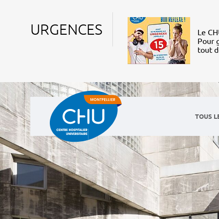
URGENCES
Le CHU
Pour g
tout 
TOUS L