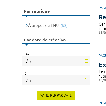
PAG
Par rubrique
Re
Cert
À propos du CHU
(63)
can
18/0
Par date de création
Du
PAG
Ex
Le 
à
rub
18/0
FILTRER PAR DATE
PAG