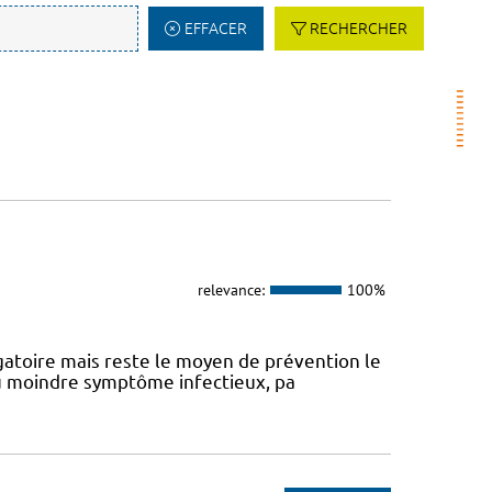
EFFACER
RECHERCHER
relevance:
100%
atoire mais reste le moyen de prévention le
 au moindre symptôme infectieux, pa