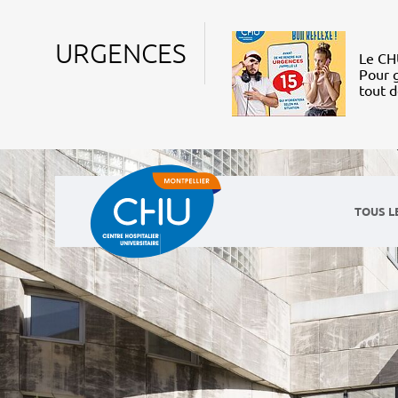
URGENCES
Le CHU
Pour g
tout 
TOUS L