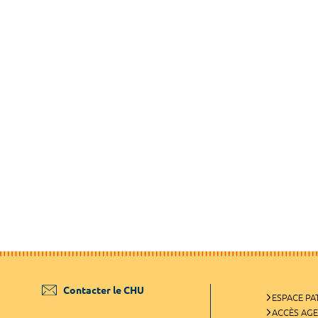
Contacter le CHU
ESPACE PA
ACCÈS AG