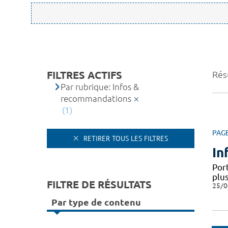
FILTRES ACTIFS
Résu
Par rubrique: Infos &
recommandations
(1)
PAG
RETIRER TOUS LES FILTRES
In
Por
plus
FILTRE DE RÉSULTATS
25/0
Par type de contenu