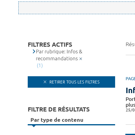
FILTRES ACTIFS
Résu
Par rubrique: Infos &
recommandations
(1)
PAG
RETIRER TOUS LES FILTRES
In
Por
plus
FILTRE DE RÉSULTATS
25/0
Par type de contenu