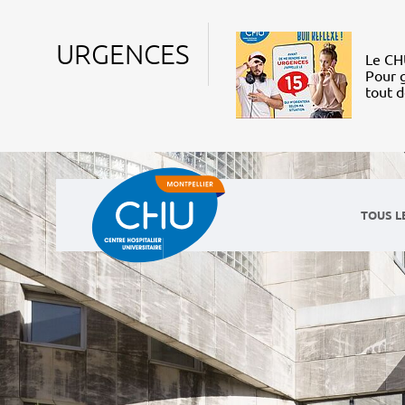
URGENCES
Le CHU
Pour g
tout 
TOUS L