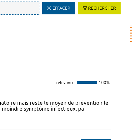
EFFACER
RECHERCHER
relevance:
100%
atoire mais reste le moyen de prévention le
 au moindre symptôme infectieux, pa