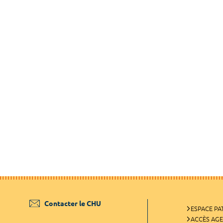
Contacter le CHU
ESPACE PA
ACCÈS AG