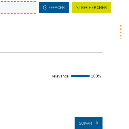
EFFACER
RECHERCHER
relevance:
100%
SUIVANT