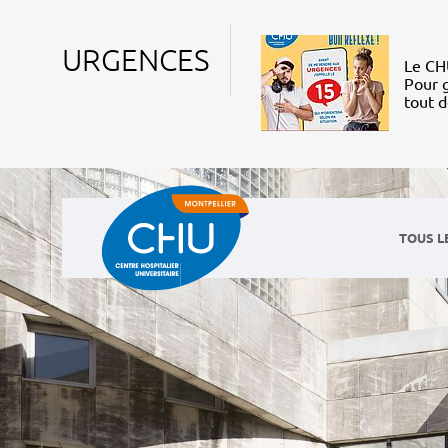
URGENCES
Le CHU
Pour g
tout 
TOUS L