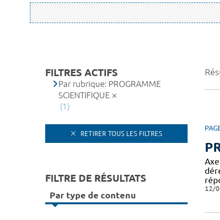
FILTRES ACTIFS
Résu
Par rubrique: PROGRAMME
SCIENTIFIQUE
(1)
PAG
RETIRER TOUS LES FILTRES
P
Axe
dér
FILTRE DE RÉSULTATS
rép
12/0
Par type de contenu