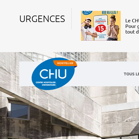
URGENCES
Le CHU
Pour g
tout 
TOUS L