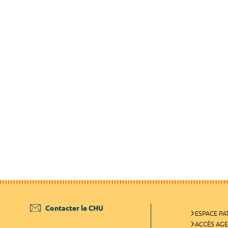
Contacter le CHU
ESPACE PA
ACCÈS AG