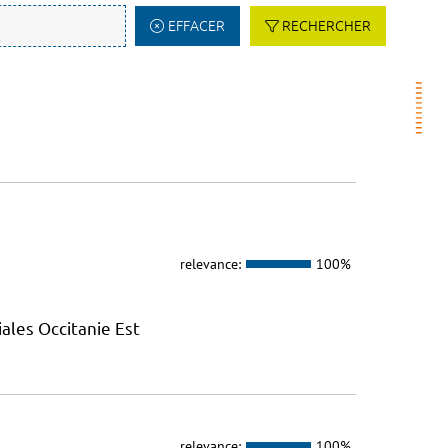
EFFACER
RECHERCHER
relevance:
100%
ales Occitanie Est
relevance:
100%