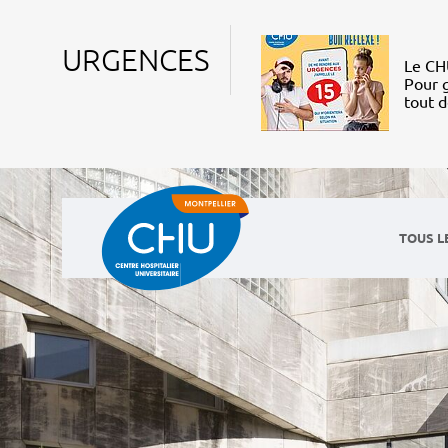
URGENCES
Le CHU
Pour g
tout 
TOUS L