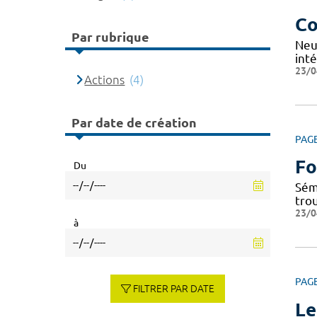
Co
Par rubrique
Neu
inté
23/0
Actions
(4)
Par date de création
PAG
Fo
Du
Sém
tro
23/0
à
PAG
FILTRER PAR DATE
Le