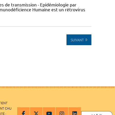
s de transmission - Epidémiologie par
’Immunodéficience Humaine est un rétrovirus
SUIVANT
TIENT
ENT CHU
ITÉ :