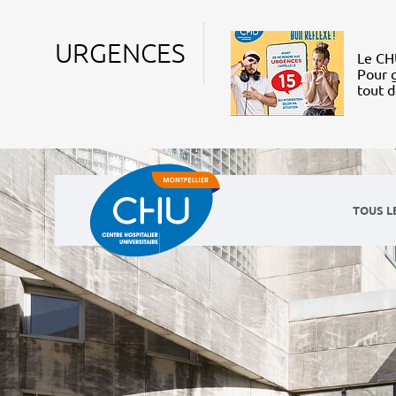
URGENCES
Le CHU
Pour g
tout 
TOUS L