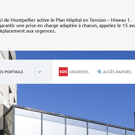
 de Montpellier active le Plan Hôpital en Tension – Niveau 1.
arantir une prise en charge adaptée à chacun, appelez le 15 av
déplacement aux urgences.
URGENCES
ACCÈS RAPIDES
ES PORTAILS