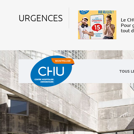
URGENCES
Le CHU
Pour g
tout 
TOUS L