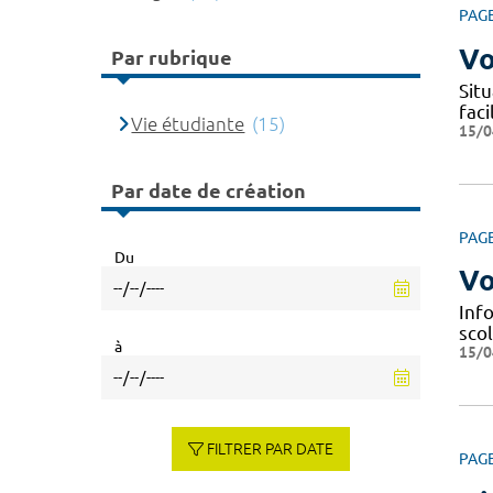
PAG
Vo
Par rubrique
Situ
fac
Vie étudiante
(15)
15/0
Par date de création
PAG
Du
Vo
Info
scol
à
15/0
FILTRER PAR DATE
PAG