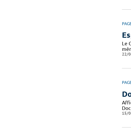
PAG
Es
Le 
même
22/0
PAG
Do
Aff
Docu
15/0