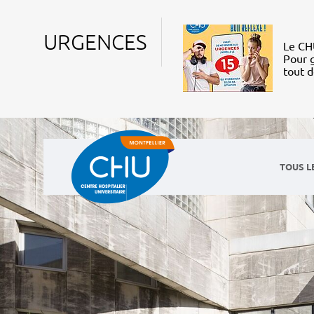
URGENCES
Le CHU
Pour g
tout 
TOUS L