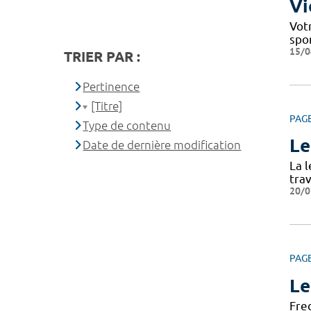
Vi
Votr
spo
15/0
TRIER PAR :
Pertinence
[Titre]
PAG
Type de contenu
Le
Date de dernière modification
La 
tra
20/0
PAG
Le
Fre