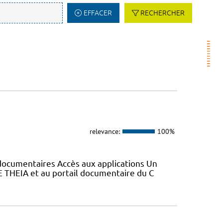
EFFACER
RECHERCHER
relevance:
100%
s documentaires Accès aux applications Un
E THEIA et au portail documentaire du C