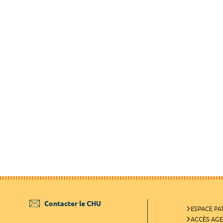
Contacter le CHU
ESPACE PA
ACCÈS AG