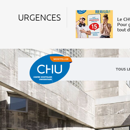
URGENCES
Le CHU
Pour g
tout 
TOUS L