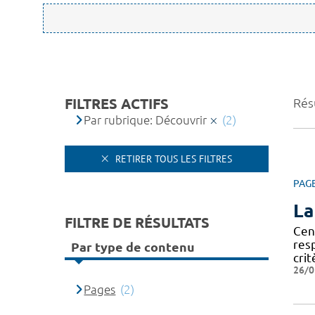
FILTRES ACTIFS
Résu
Par rubrique: Découvrir
(2)
RETIRER TOUS LES FILTRES
PAG
La
FILTRE DE RÉSULTATS
Cen
res
Par type de contenu
crit
26/0
Pages
(2)