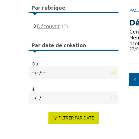
Par rubrique
PAG
Dé
Découvrir
(2)
Cen
Neu
pro
Par date de création
27/0
Du
à
FILTRER PAR DATE