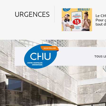
URGENCES
Le CHU
Pour g
tout 
TOUS L