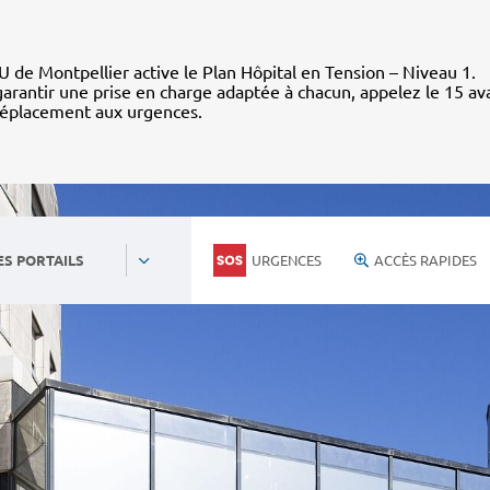
 de Montpellier active le Plan Hôpital en Tension – Niveau 1.
arantir une prise en charge adaptée à chacun, appelez le 15 av
déplacement aux urgences.
URGENCES
ACCÈS RAPIDES
ES PORTAILS