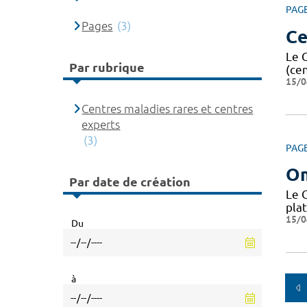
PAG
Pages
(3)
Ce
Le 
Par rubrique
(ce
15/0
Centres maladies rares et centres
experts
(3)
PAG
O
Par date de création
Le 
pla
15/0
Du
à