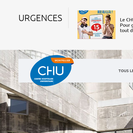
URGENCES
Le CHU
Pour g
tout 
TOUS L