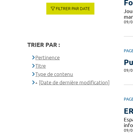
Fo
FILTRER PAR DATE
Jou
man
09/0
TRIER PAR :
PAG
Pertinence
Pu
Titre
09/0
Type de contenu
[Date de dernière modification]
PAG
ER
Esp
inf
09/0