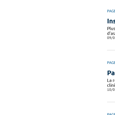
PAG
In
Plu
d'a
09/0
PAG
Pa
La 
cli
10/0
PAG