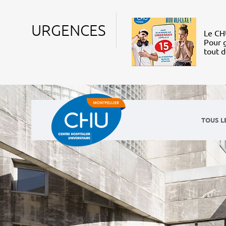
URGENCES
Le CHU
Pour g
tout 
TOUS L