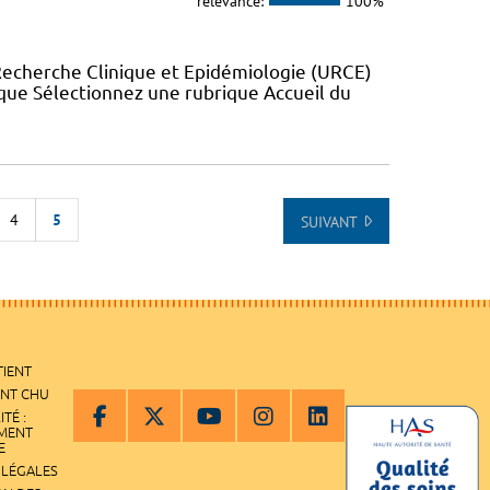
relevance:
100%
Recherche Clinique et Epidémiologie (URCE)
ue Sélectionnez une rubrique Accueil du
4
5
SUIVANT
 DE LA LISTE
TIENT
ENT CHU
ITÉ :
EMENT
E
 LÉGALES