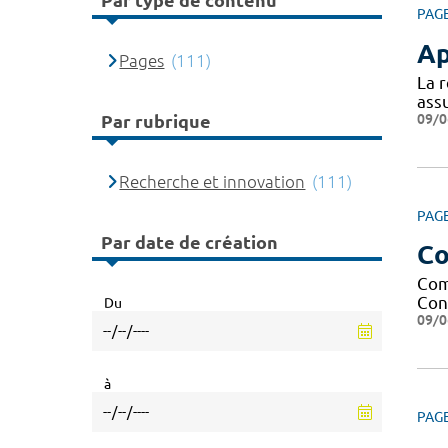
Par type de contenu
PAG
Ap
Pages
(111)
La 
assu
09/0
Par rubrique
Recherche et innovation
(111)
PAG
Par date de création
Co
Com
Cont
Du
09/0
à
PAG