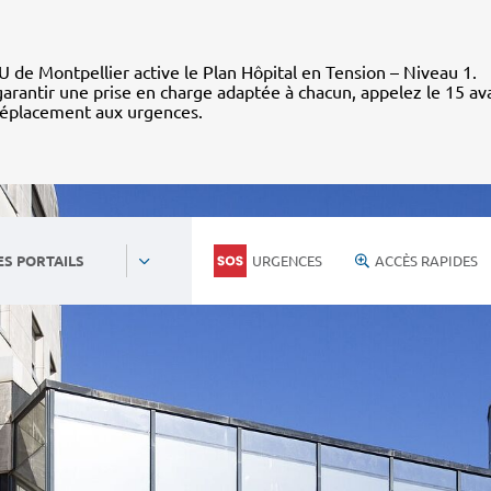
 de Montpellier active le Plan Hôpital en Tension – Niveau 1.
arantir une prise en charge adaptée à chacun, appelez le 15 av
déplacement aux urgences.
URGENCES
ACCÈS RAPIDES
ES PORTAILS