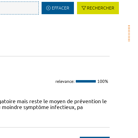
EFFACER
RECHERCHER
relevance:
100%
atoire mais reste le moyen de prévention le
 au moindre symptôme infectieux, pa