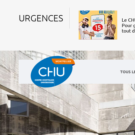
URGENCES
Le CHU
Pour g
tout 
TOUS L