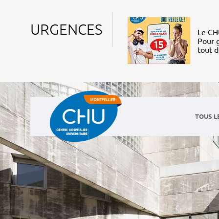
URGENCES
Le CHU
Pour g
tout 
TOUS L