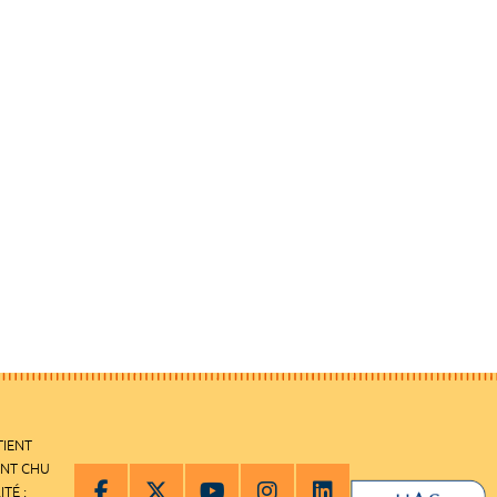
TIENT
ENT CHU
ITÉ :