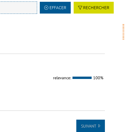
EFFACER
RECHERCHER
relevance:
100%
SUIVANT