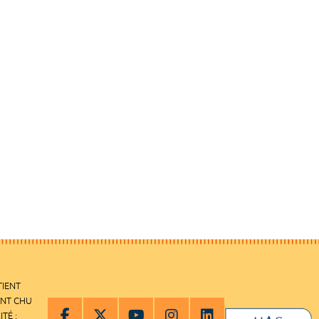
TIENT
ENT CHU
ITÉ :