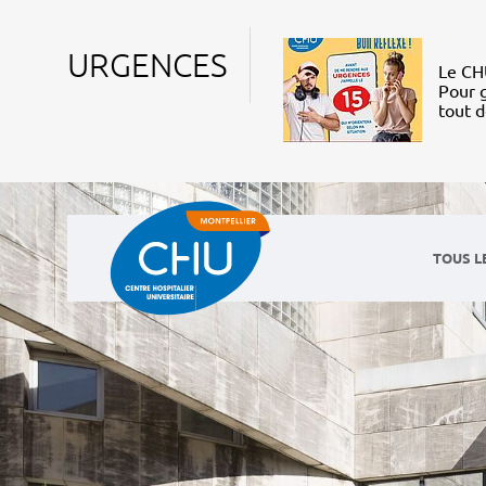
URGENCES
Le CHU
Pour g
tout 
TOUS L