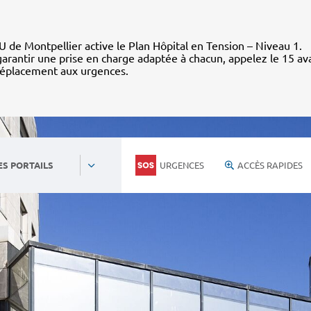
 de Montpellier active le Plan Hôpital en Tension – Niveau 1.
arantir une prise en charge adaptée à chacun, appelez le 15 av
déplacement aux urgences.
URGENCES
ACCÈS RAPIDES
ES PORTAILS