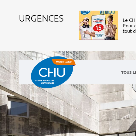
URGENCES
Le CHU
Pour g
tout 
TOUS L