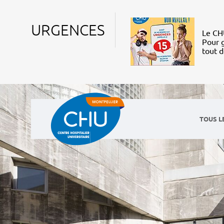
URGENCES
Le CHU
Pour g
tout 
TOUS L