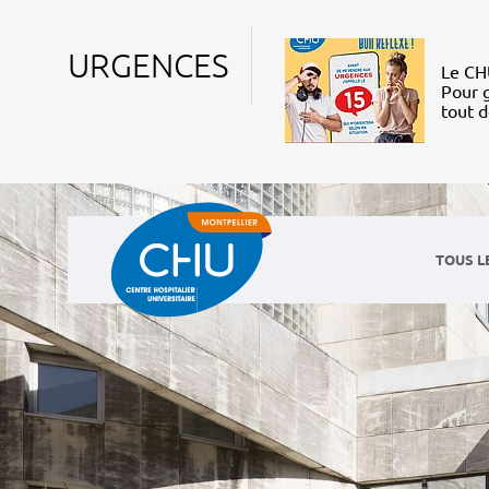
URGENCES
Le CHU
Pour g
tout 
TOUS L