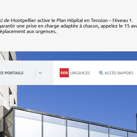
 de Montpellier active le Plan Hôpital en Tension – Niveau 1.
arantir une prise en charge adaptée à chacun, appelez le 15 av
déplacement aux urgences.
URGENCES
ACCÈS RAPIDES
ES PORTAILS