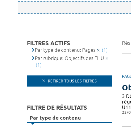
FILTRES ACTIFS
Résu
Par type de contenu: Pages
(1)
Par rubrique: Objectifs des FHU
(1)
PAG
RETIRER TOUS LES FILTRES
Ob
3 D
rég
FILTRE DE RÉSULTATS
U11
22/0
Par type de contenu