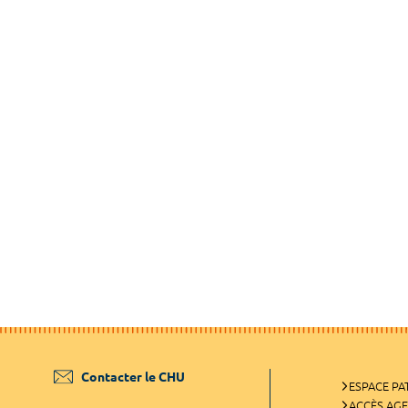
Contacter le CHU
ESPACE PA
ACCÈS AG