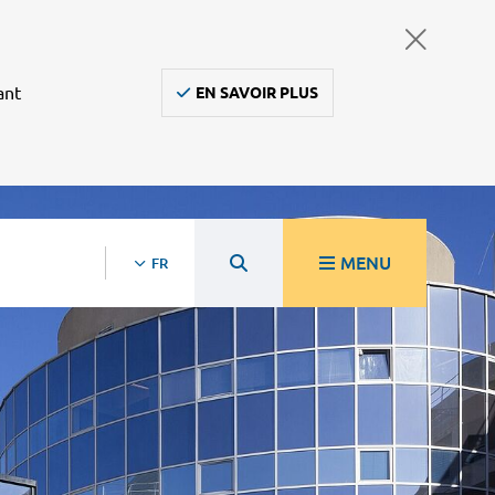
ant
EN SAVOIR PLUS
MENU
FR