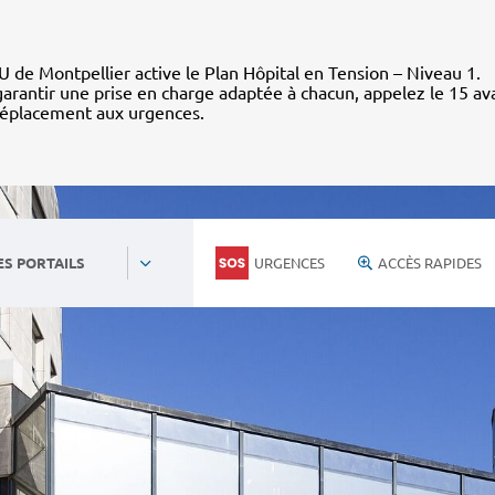
 de Montpellier active le Plan Hôpital en Tension – Niveau 1.
arantir une prise en charge adaptée à chacun, appelez le 15 av
déplacement aux urgences.
URGENCES
ACCÈS RAPIDES
ES PORTAILS