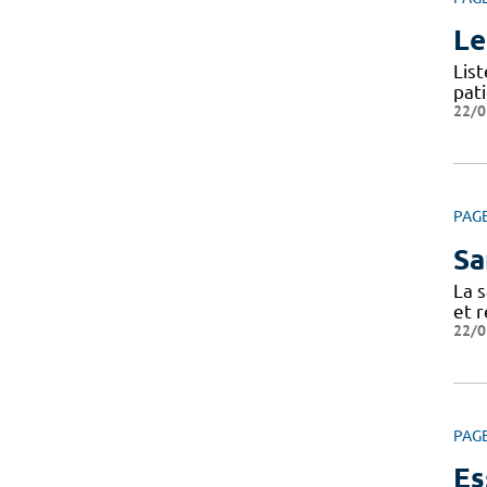
Le
Lis
pat
22/0
PAG
Sa
La s
et r
22/0
PAG
Es