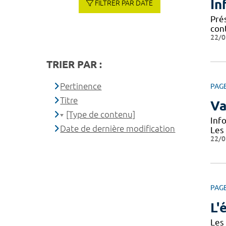
In
FILTRER PAR DATE
Prés
cont
22/0
TRIER PAR :
Pertinence
PAG
Titre
Va
[Type de contenu]
Inf
Date de dernière modification
Les
22/0
PAG
L'
Les