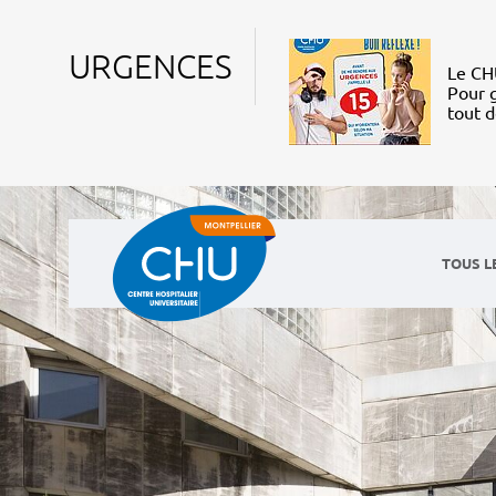
URGENCES
Le CHU
Pour g
tout 
TOUS L