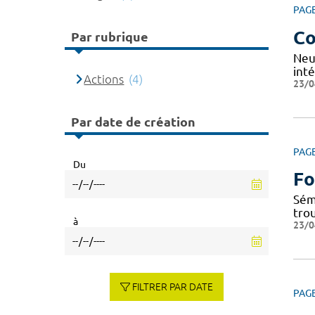
PAG
Co
Par rubrique
Neu
inté
Actions
(4)
23/0
Par date de création
PAG
Du
Fo
Sém
tro
à
23/0
FILTRER PAR DATE
PAG