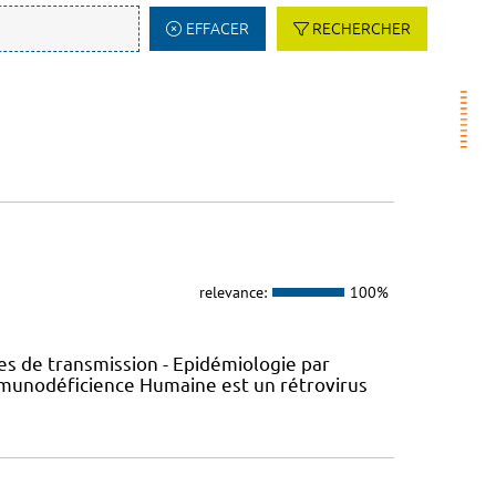
EFFACER
RECHERCHER
relevance:
100%
s de transmission - Epidémiologie par
’Immunodéficience Humaine est un rétrovirus