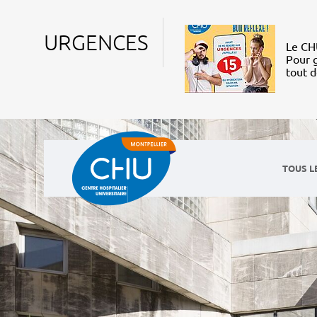
URGENCES
Le CHU
Pour g
tout 
TOUS L