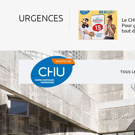
URGENCES
Le CHU
Pour g
tout 
TOUS L