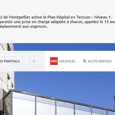
 de Montpellier active le Plan Hôpital en Tension – Niveau 1.
arantir une prise en charge adaptée à chacun, appelez le 15 av
déplacement aux urgences.
URGENCES
ACCÈS RAPIDES
ES PORTAILS