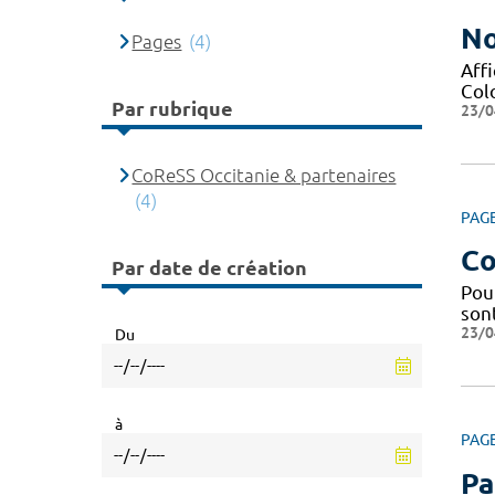
No
Pages
(4)
Affi
Col
Par rubrique
23/0
CoReSS Occitanie & partenaires
(4)
PAG
Co
Par date de création
Pou
sont
23/0
Du
à
PAG
Pa