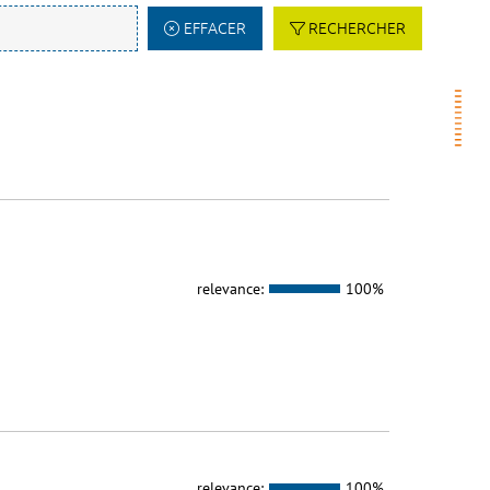
EFFACER
RECHERCHER
relevance:
100%
relevance:
100%