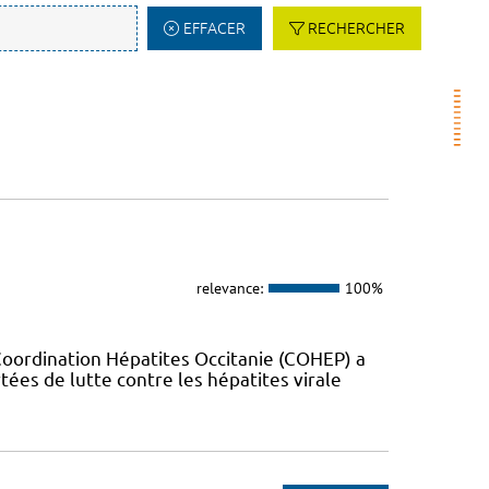
EFFACER
RECHERCHER
relevance:
100%
Coordination Hépatites Occitanie (COHEP) a
es de lutte contre les hépatites virale