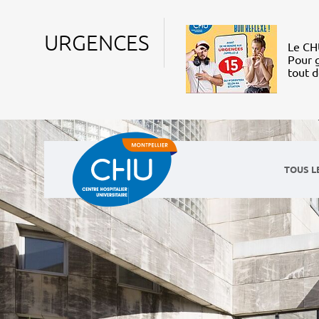
URGENCES
Le CHU
Pour g
tout 
TOUS L