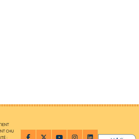
TIENT
ENT CHU
ITÉ :