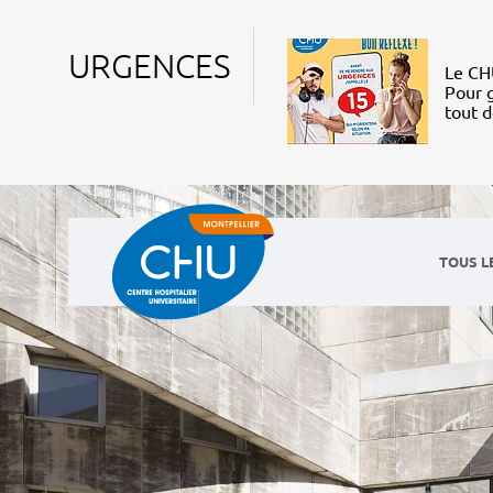
URGENCES
Le CHU
Pour g
tout 
TOUS L