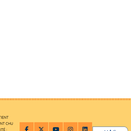
TIENT
ENT CHU
ITÉ :