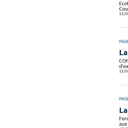
Eco
Cour
15/0
PAG
La
CON
d’ex
15/0
PAG
La
For
aux