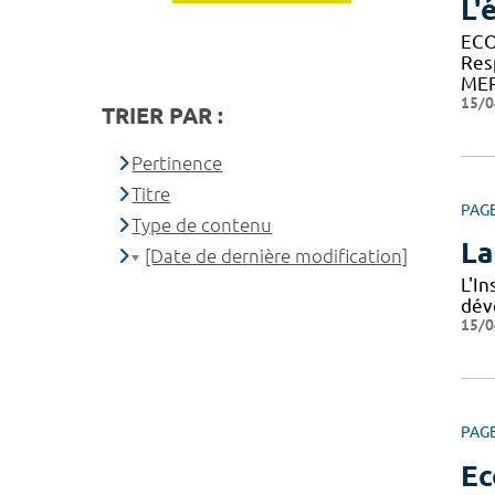
L'
ECO
Res
MER
15/0
TRIER PAR :
Pertinence
Titre
PAG
Type de contenu
La
[Date de dernière modification]
L'I
dév
15/0
PAG
Ec