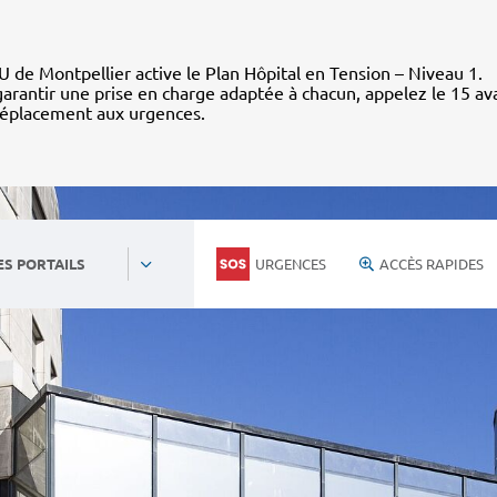
 de Montpellier active le Plan Hôpital en Tension – Niveau 1.
arantir une prise en charge adaptée à chacun, appelez le 15 av
déplacement aux urgences.
URGENCES
ACCÈS RAPIDES
ES PORTAILS