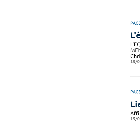
PAG
L'
L'E
MEN
Chr
15/0
PAG
Li
Affi
15/0