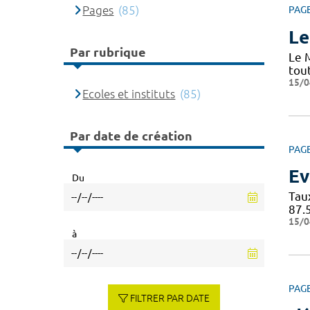
Pages
(85)
PAG
Le
Par rubrique
Le 
tou
15/0
Ecoles et instituts
(85)
Par date de création
PAG
Ev
Du
Tau
87.
15/0
à
PAG
FILTRER PAR DATE