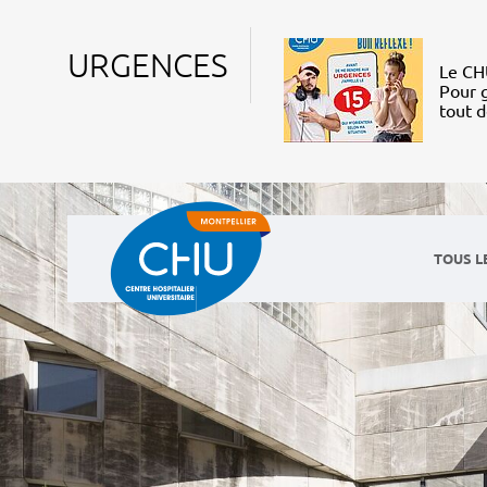
URGENCES
Le CHU
Pour g
tout 
TOUS L