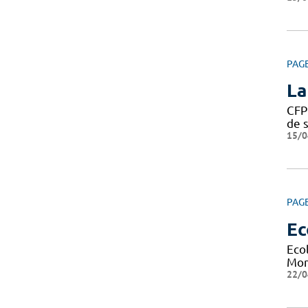
PAG
La
CFP
de s
15/0
PAG
Ec
Eco
Mont
22/0