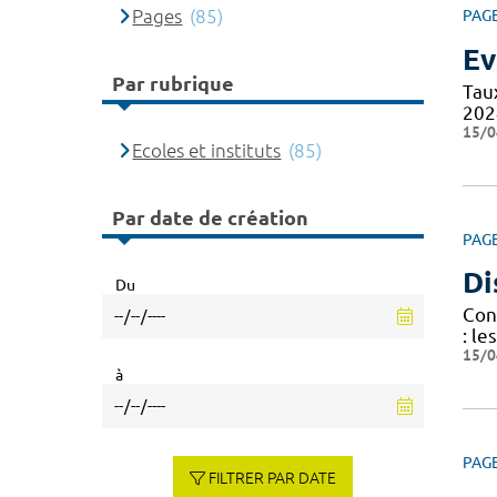
Pages
(85)
PAG
Ev
Par rubrique
Tau
202
15/0
Ecoles et instituts
(85)
Par date de création
PAG
Di
Du
Cond
: le
15/0
à
PAG
FILTRER PAR DATE