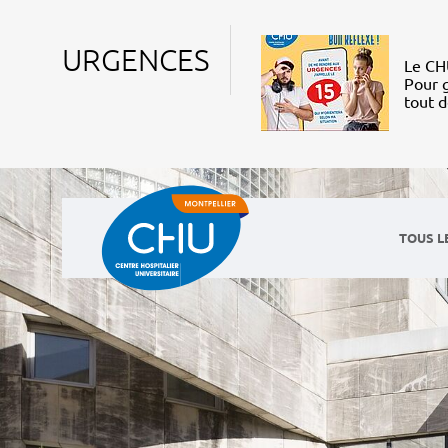
URGENCES
Le CHU
Pour g
tout 
TOUS L