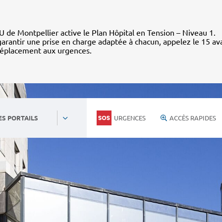
 de Montpellier active le Plan Hôpital en Tension – Niveau 1.
arantir une prise en charge adaptée à chacun, appelez le 15 av
déplacement aux urgences.
URGENCES
ACCÈS RAPIDES
ES PORTAILS