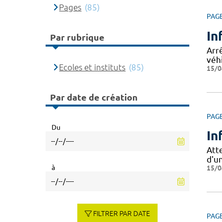
Pages
(85)
PAG
In
Par rubrique
Arrê
véhi
Ecoles et instituts
(85)
15/0
Par date de création
PAG
Du
In
Att
d'u
à
15/0
FILTRER PAR DATE
PAG