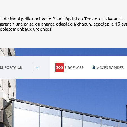
 de Montpellier active le Plan Hôpital en Tension – Niveau 1.
arantir une prise en charge adaptée à chacun, appelez le 15 av
déplacement aux urgences.
URGENCES
ACCÈS RAPIDES
ES PORTAILS