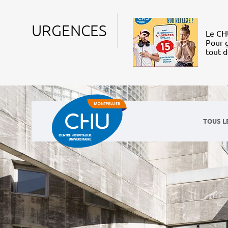
URGENCES
Le CHU
Pour g
tout 
TOUS L