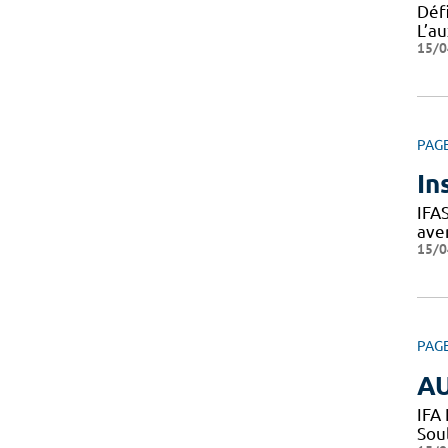
Défi
L’au
15/0
PAG
In
IFA
ave
15/0
PAG
AU
IFA
Sou