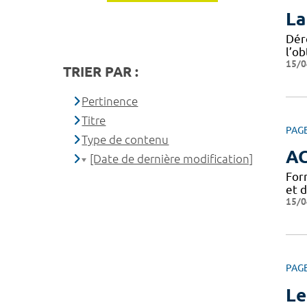
La
Dér
l’ob
15/0
TRIER PAR :
Pertinence
Titre
PAG
Type de contenu
A
[Date de dernière modification]
For
et 
15/0
PAG
Le