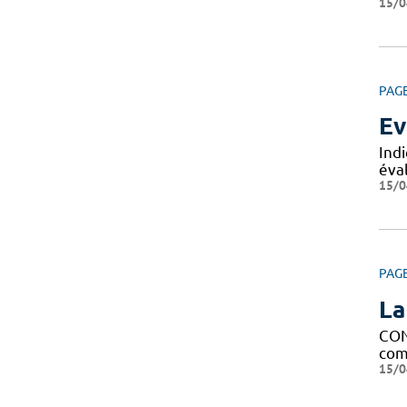
15/0
PAG
Ev
Ind
éval
15/0
PAG
La
CON
comp
15/0