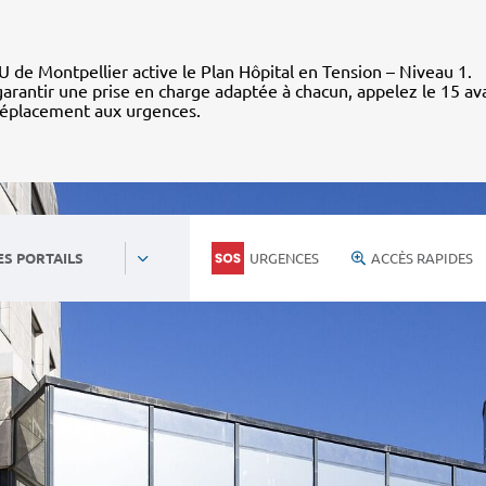
 de Montpellier active le Plan Hôpital en Tension – Niveau 1.
arantir une prise en charge adaptée à chacun, appelez le 15 av
déplacement aux urgences.
URGENCES
ACCÈS RAPIDES
ES PORTAILS