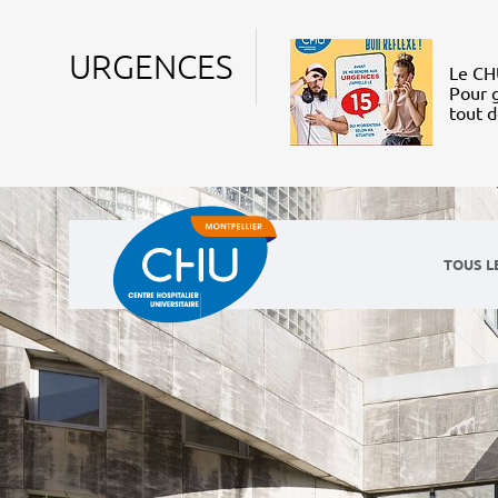
URGENCES
Le CHU
Pour g
tout 
TOUS L