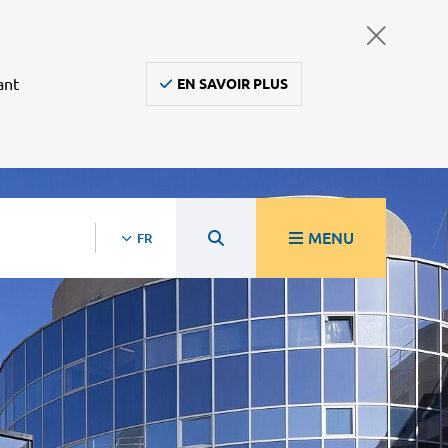
ant
EN SAVOIR PLUS
MENU
FR