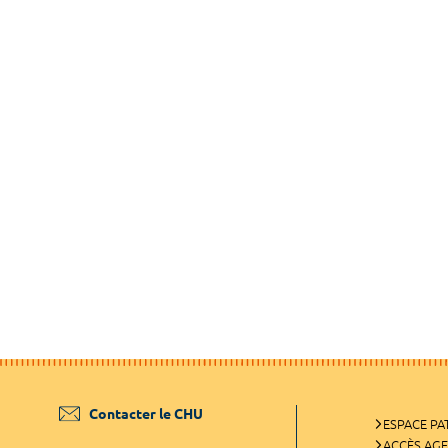
Contacter le CHU
ESPACE PA
ACCÈS AG