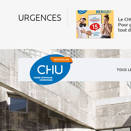
URGENCES
Le CHU
Pour g
tout 
TOUS L