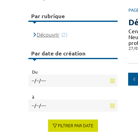
PAG
Par rubrique
Dé
Cen
Découvrir
(2)
Neu
pro
27/0
Par date de création
Du
à
FILTRER PAR DATE