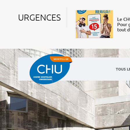
URGENCES
Le CHU
Pour g
tout 
TOUS L