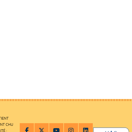
TIENT
ENT CHU
ITÉ :