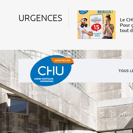
URGENCES
Le CHU
Pour g
tout 
TOUS L