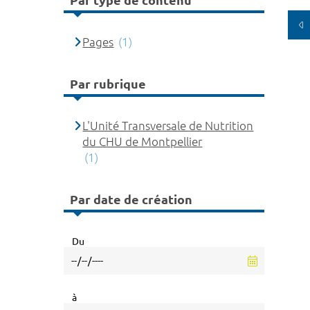
Par type de contenu
Pages
(1)
Par rubrique
L'Unité Transversale de Nutrition
du CHU de Montpellier
(1)
Par date de création
Du
à