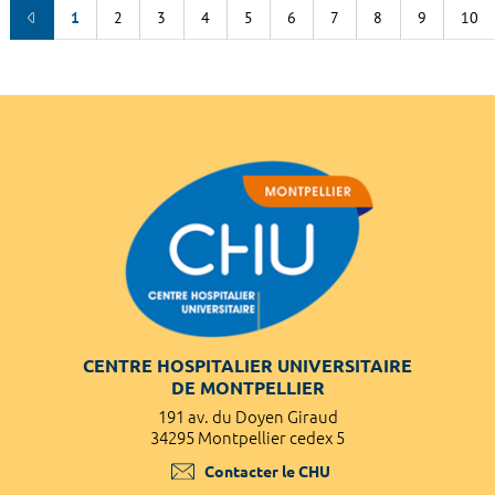
1
2
3
4
5
6
7
8
9
10
CENTRE HOSPITALIER UNIVERSITAIRE
DE MONTPELLIER
191 av. du Doyen Giraud
34295 Montpellier cedex 5
Contacter le CHU