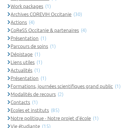
Work packages
(1)
Archives COREVIH Occitanie
(30)
Actions
(4)
CoReSS Occitanie & partenaires
(4)
Présentation
(1)
Parcours de soins
(1)
Dépistage
(1)
Liens utiles
(1)
Actualités
(1)
Présentation
(1)
Formations, journées scientifiques grand public
(1)
Modalités de recours
(2)
Contacts
(1)
Ecoles et instituts
(85)
Notre politique - Notre projet d'école
(1)
Vie étudiante
(15)