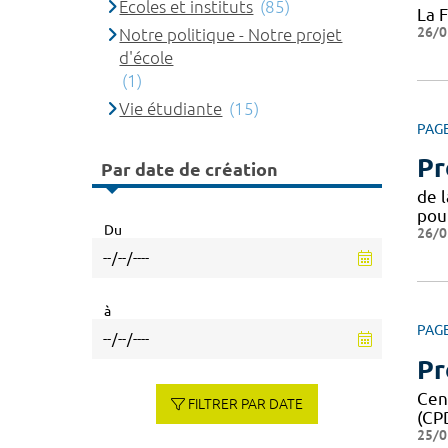
Ecoles et instituts
(85)
La 
26/0
Notre politique - Notre projet
d'école
(1)
Vie étudiante
(15)
PAG
Pr
Par date de création
de 
pou
Du
26/0
à
PAG
Pr
Cent
FILTRER PAR DATE
(CP
25/0