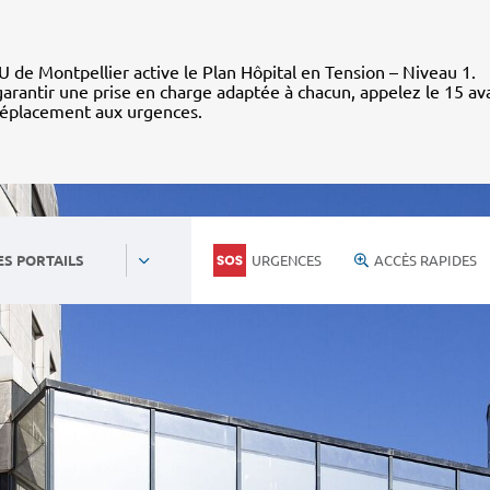
 de Montpellier active le Plan Hôpital en Tension – Niveau 1.
arantir une prise en charge adaptée à chacun, appelez le 15 av
déplacement aux urgences.
URGENCES
ACCÈS RAPIDES
ES PORTAILS