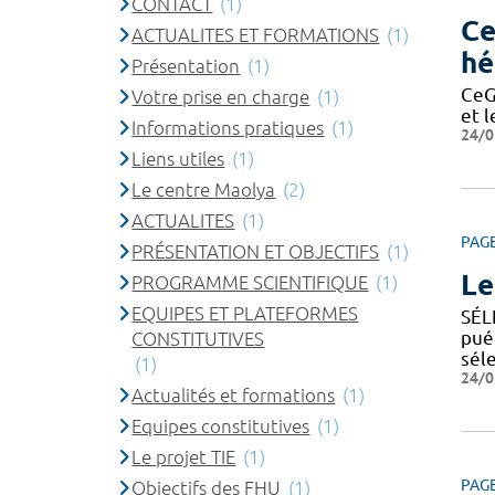
CONTACT
(1)
Ce
ACTUALITES ET FORMATIONS
(1)
hé
Présentation
(1)
CeG
Votre prise en charge
(1)
et l
Informations pratiques
(1)
24/0
Liens utiles
(1)
Le centre Maolya
(2)
ACTUALITES
(1)
PAG
PRÉSENTATION ET OBJECTIFS
(1)
Le
PROGRAMME SCIENTIFIQUE
(1)
EQUIPES ET PLATEFORMES
SÉL
pué
CONSTITUTIVES
sél
(1)
24/0
Actualités et formations
(1)
Equipes constitutives
(1)
Le projet TIE
(1)
PAG
Objectifs des FHU
(1)