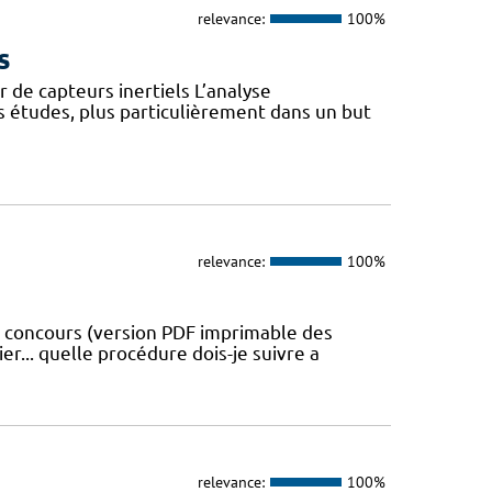
relevance:
100%
s
 de capteurs inertiels L’analyse
s études, plus particulièrement dans un but
relevance:
100%
u concours (version PDF imprimable des
er... quelle procédure dois-je suivre a
relevance:
100%