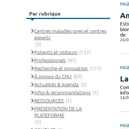
PAG
Par rubrique
An
Est
bio
Centres maladies rares et centres
de
experts
26/0
(3)
Patients et visiteurs
(137)
Professionnels
(47)
PAG
Recherche et innovation
(111)
À propos du CHU
(63)
La
Actualités & Agenda
(2)
Com
Infos & recommandations
(1)
info
24/0
RESSOURCES
(1)
PRESENTATION DE LA
PLATEFORME
(1)
PAG