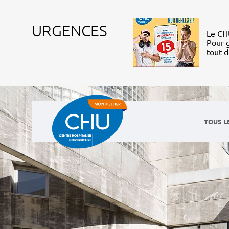
URGENCES
Le CHU
Pour g
tout 
TOUS L