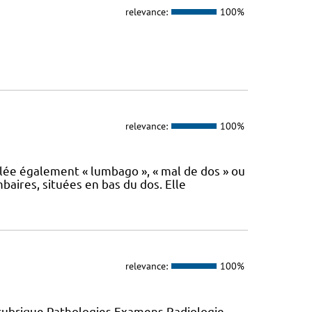
relevance:
100%
relevance:
100%
lée également « lumbago », « mal de dos » ou
baires, situées en bas du dos. Elle
relevance:
100%
 rubrique Pathologies Examens Radiologie