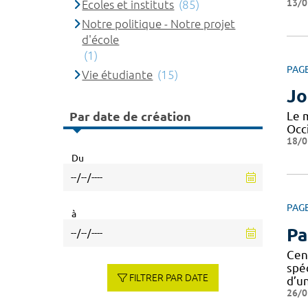
13/0
Ecoles et instituts
(85)
Notre politique - Notre projet
d'école
(1)
PAG
Vie étudiante
(15)
Jo
Par date de création
Le 
Occi
18/0
Du
PAG
à
Pa
Cen
spé
FILTRER PAR DATE
d’u
26/0