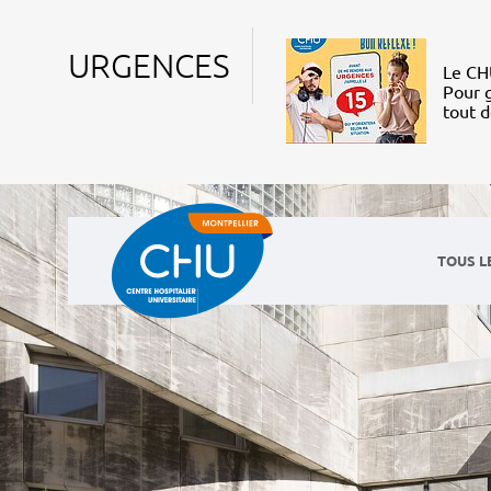
URGENCES
Le CHU
Pour g
tout 
TOUS L