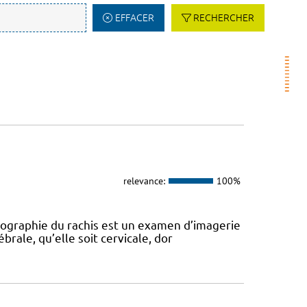
EFFACER
RECHERCHER
relevance:
100%
diographie du rachis est un examen d’imagerie
rale, qu’elle soit cervicale, dor