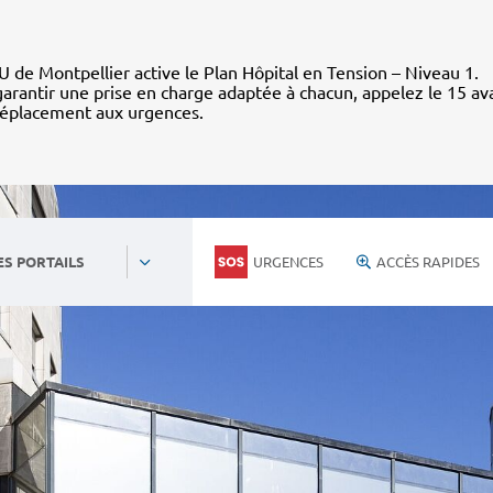
 de Montpellier active le Plan Hôpital en Tension – Niveau 1.
arantir une prise en charge adaptée à chacun, appelez le 15 av
déplacement aux urgences.
URGENCES
ACCÈS RAPIDES
ES PORTAILS