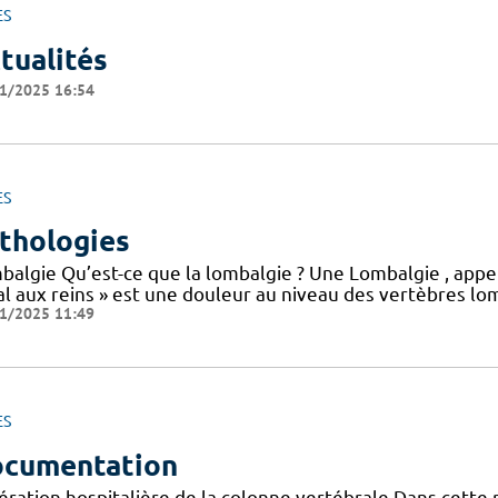
ES
tualités
1/2025 16:54
ES
thologies
balgie Qu’est-ce que la lombalgie ? Une Lombalgie , appe
l aux reins » est une douleur au niveau des vertèbres lom
1/2025 11:49
ES
cumentation
ération hospitalière de la colonne vertébrale Dans cette