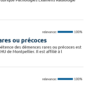
relevance:
100%
ares ou précoces
mpétence des démences rares ou précoces est
U de Montpellier. Il est affilié à l
relevance:
100%