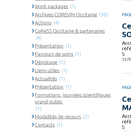
Work packages
(1)
Archives COREVIH Occitanie
(30)
PAG
Actions
(4)
Ce
CoReSS Occitanie & partenaires
S
(4)
Acc
Présentation
(1)
réf
Parcours de soins
(1)
S
11/0
Dépistage
(1)
Liens utiles
(1)
Actualités
(1)
Présentation
(1)
PAG
Formations, journées scientifiques
Ce
grand public
M
(1)
Acc
Modalités de recours
(2)
réf
Contacts
(1)
S