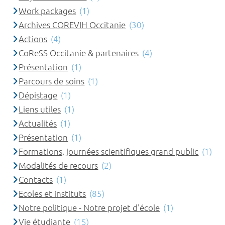
Work packages
(1)
Archives COREVIH Occitanie
(30)
Actions
(4)
CoReSS Occitanie & partenaires
(4)
Présentation
(1)
Parcours de soins
(1)
Dépistage
(1)
Liens utiles
(1)
Actualités
(1)
Présentation
(1)
Formations, journées scientifiques grand public
(1)
Modalités de recours
(2)
Contacts
(1)
Ecoles et instituts
(85)
Notre politique - Notre projet d'école
(1)
Vie étudiante
(15)