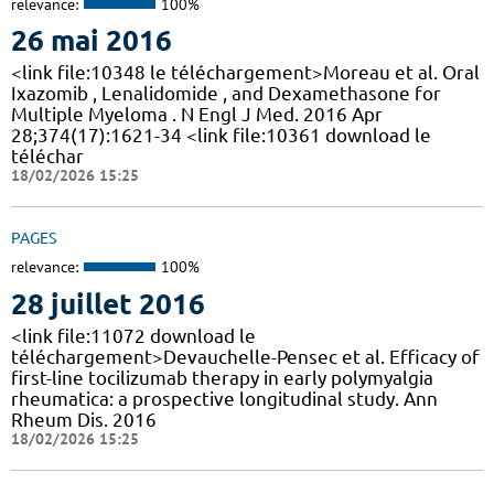
relevance:
100%
26 mai 2016
<link file:10348 le téléchargement>Moreau et al. Oral
Ixazomib , Lenalidomide , and Dexamethasone for
Multiple Myeloma . N Engl J Med. 2016 Apr
28;374(17):1621-34 <link file:10361 download le
téléchar
18/02/2026 15:25
PAGES
relevance:
100%
28 juillet 2016
<link file:11072 download le
téléchargement>Devauchelle-Pensec et al. Efficacy of
first-line tocilizumab therapy in early polymyalgia
rheumatica: a prospective longitudinal study. Ann
Rheum Dis. 2016
18/02/2026 15:25